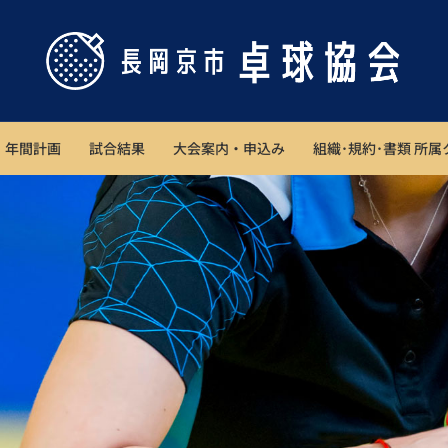
年間計画
試合結果
大会案内・申込み
組織･規約･書類 所