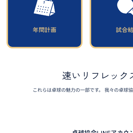
年間計画
試合
速いリフレック
これらは卓球の魅力の一部です。 我々の卓球
卓球協会LINEアカ