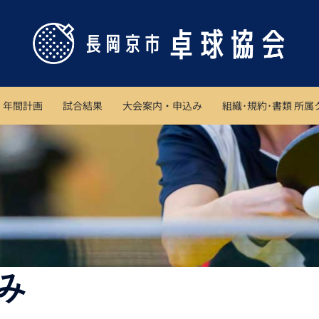
年間計画
試合結果
大会案内・申込み
組織･規約･書類 所
み