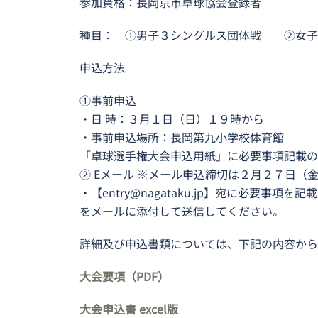
参加資格：長岡京市卓球協会登録者
種目： ①男子３シングルス団体
申込方法
①事前申込
・日 時：３月１日（日）１９時から
・事前申込場所：長岡第九小学校体育館
「卓球選手権大会申込用紙」に必要事項記載の
② Eメール ※メール申込締切は２月２７日（
・【entry@nagataku.jp】宛に必要事
をメールに添付して送信してください。
詳細及び申込書類については、下記の内容から
大会要項（PDF）
大会申込書 excel版